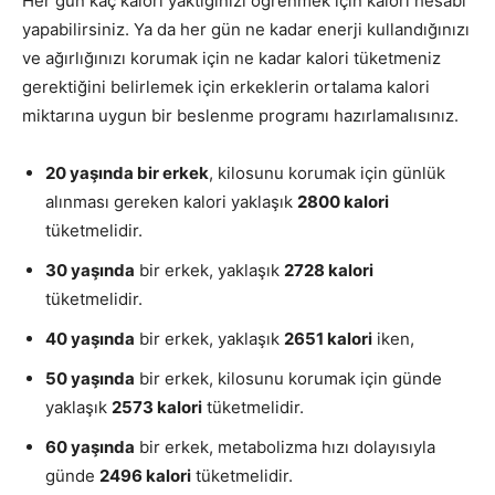
Her gün kaç kalori yaktığınızı öğrenmek için kalori hesabı
yapabilirsiniz. Ya da her gün ne kadar enerji kullandığınızı
ve ağırlığınızı korumak için ne kadar kalori tüketmeniz
gerektiğini belirlemek için erkeklerin ortalama kalori
miktarına uygun bir beslenme programı hazırlamalısınız.
20 yaşında bir erkek
, kilosunu korumak için günlük
alınması gereken kalori yaklaşık
2800 kalori
tüketmelidir.
30 yaşında
bir erkek, yaklaşık
2728 kalori
tüketmelidir.
40 yaşında
bir erkek, yaklaşık
2651 kalori
iken,
50 yaşında
bir erkek, kilosunu korumak için günde
yaklaşık
2573 kalori
tüketmelidir.
60 yaşında
bir erkek, metabolizma hızı dolayısıyla
günde
2496 kalori
tüketmelidir.