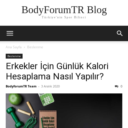
BodyForumTR Blog
Türkiye'nin Spor Bilinci
Ana Sayfa
Beslenme
Beslenme
Erkekler İçin Günlük Kalori
Hesaplama Nasıl Yapılır?
BodyforumTR Team
-
3 Aralık 2020
0