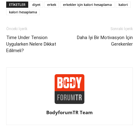
ETIKETLER
diyet
erkek
erkekler için kalori hesaplama
kalori
kalori hesaplama
Önceki İçerik
Sonraki İçerik
Time Under Tension
Daha İyi Bir Motivasyon İçin
Uygularken Nelere Dikkat
Gerekenler
Edilmeli?
BodyforumTR Team