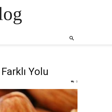
log
Farklı Yolu
0