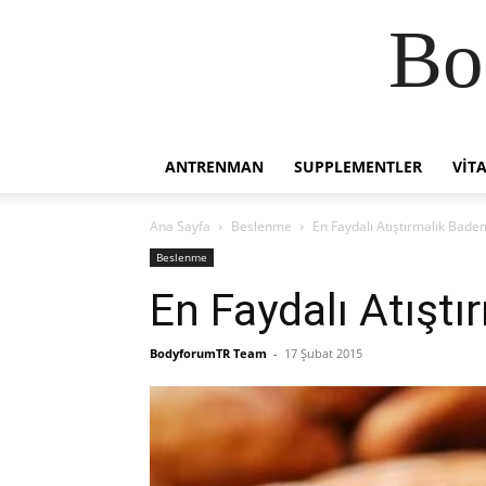
Bo
ANTRENMAN
SUPPLEMENTLER
VIT
Ana Sayfa
Beslenme
En Faydalı Atıştırmalık Bade
Beslenme
En Faydalı Atışt
BodyforumTR Team
-
17 Şubat 2015