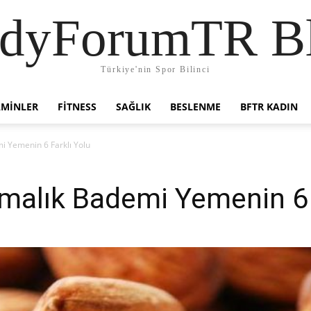
dyForumTR B
Türkiye'nin Spor Bilinci
AMINLER
FITNESS
SAĞLIK
BESLENME
BFTR KADIN
mi Yemenin 6 Farklı Yolu
ırmalık Bademi Yemenin 6 