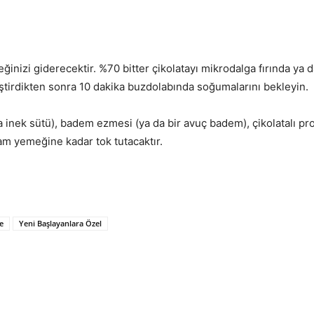
teğinizi giderecektir. %70 bitter çikolatayı mikrodalga fırında ya 
eştirdikten sonra 10 dakika buzdolabında soğumalarını bekleyin.
inek sütü), badem ezmesi (ya da bir avuç badem), çikolatalı pro
şam yemeğine kadar tok tutacaktır.
e
Yeni Başlayanlara Özel