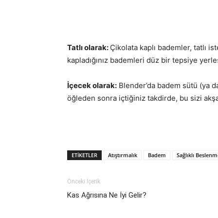
Tatlı olarak:
Çikolata kaplı bademler, tatlı is
kapladığınız bademleri düz bir tepsiye yerl
İçecek olarak:
Blender’da badem sütü (ya da 
öğleden sonra içtiğiniz takdirde, bu sizi ak
ETIKETLER
Atıştırmalık
Badem
Sağlıklı Beslenm
Önceki İçerik
Kas Ağrısına Ne İyi Gelir?