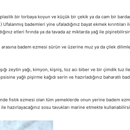
lastik bir torbaya koyun ve küçük bir çekik ya da cam bir barda
.) Ufalanmış bademleri yine ufaladığınız bayat ekmek kırıntıları il
ğınız etleri fırında ya da tavada az miktarda yağ ile pişirebilirsin
in arasına badem ezmesi sürün ve üzerine muz ya da çilek dilimler
ığı zeytin yağı, kimyon, kişniş, toz acı biber ve bir çimdik tuz ile 
n tepsisine yağlı pişirme kağıdı serin ve hazırladığınız baharatlı 
nde fıstık ezmesi olan tüm yemeklerde onun yerine badem ezmes
 ile hazırlayacağınız sosu tavukları marine etmekte kullanabilirsi