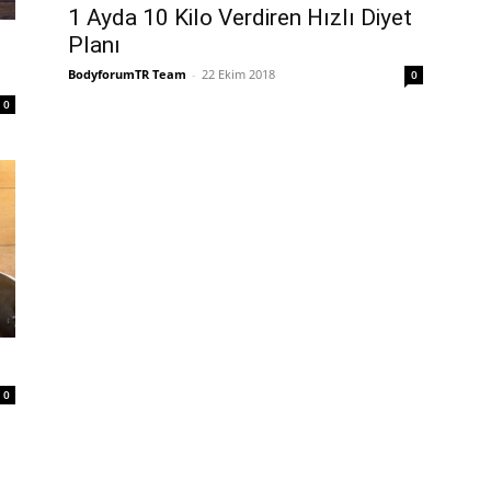
1 Ayda 10 Kilo Verdiren Hızlı Diyet
Planı
BodyforumTR Team
-
22 Ekim 2018
0
0
0