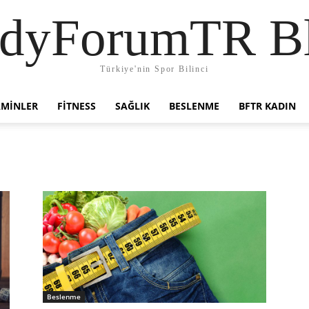
dyForumTR B
Türkiye'nin Spor Bilinci
AMINLER
FITNESS
SAĞLIK
BESLENME
BFTR KADIN
Beslenme