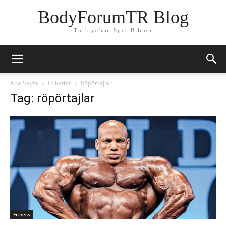
BodyForumTR Blog
Türkiye'nin Spor Bilinci
Ana Sayfa
Etiketler
Röpörtajlar
Tag: röpörtajlar
Fitness