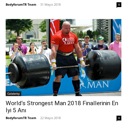
BodyforumTR Team
-
31 Mayıs 2018
0
Celebrity
World’s Strongest Man 2018 Finallerinin En
İyi 5 Anı
BodyforumTR Team
-
22 Mayıs 2018
0