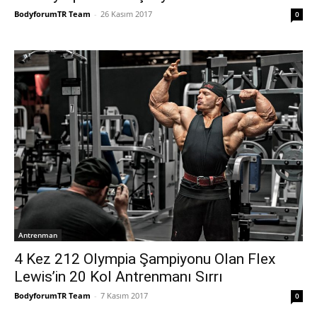
BodyforumTR Team
-
26 Kasım 2017
0
Antrenman
4 Kez 212 Olympia Şampiyonu Olan Flex
Lewis’in 20 Kol Antrenmanı Sırrı
BodyforumTR Team
-
7 Kasım 2017
0