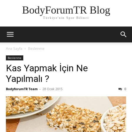
BodyForumTR Blog
Türkiye'nin Spor Bilinci
Ana Sayfa
Beslenme
Beslenme
Kas Yapmak İçin Ne
Yapılmalı ?
BodyforumTR Team
-
28 Ocak 2015
0