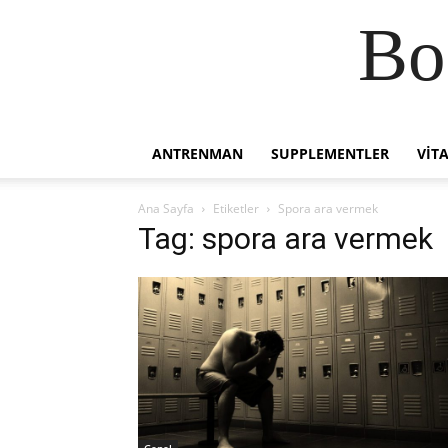
Bo
ANTRENMAN
SUPPLEMENTLER
VIT
Ana Sayfa
Etiketler
Spora ara vermek
Tag: spora ara vermek
Genel