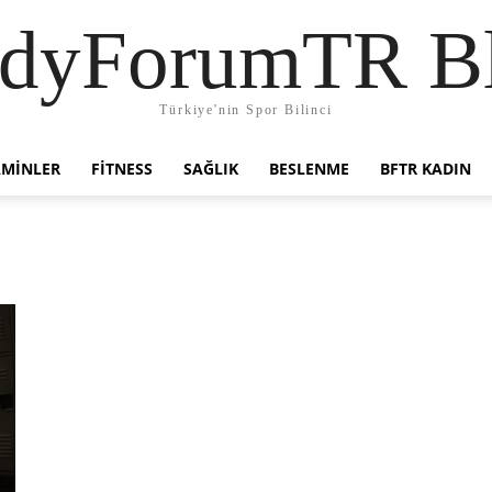
dyForumTR B
Türkiye'nin Spor Bilinci
AMINLER
FITNESS
SAĞLIK
BESLENME
BFTR KADIN