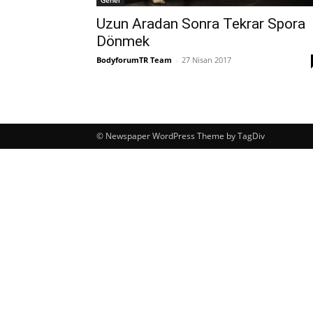
Uzun Aradan Sonra Tekrar Spora
Dönmek
BodyforumTR Team
-
27 Nisan 2017
© Newspaper WordPress Theme by TagDiv