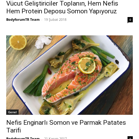
Vücut Geliştiriciler Toplanın, Hem Nefis
Hem Protein Deposu Somon Yapıyoruz
BodyforumTR Team
-
19 Şubat 2018
0
Genel
Nefis Enginarlı Somon ve Parmak Patates
Tarifi
BodyforumTR Team
-
21 Kasım 2017
0