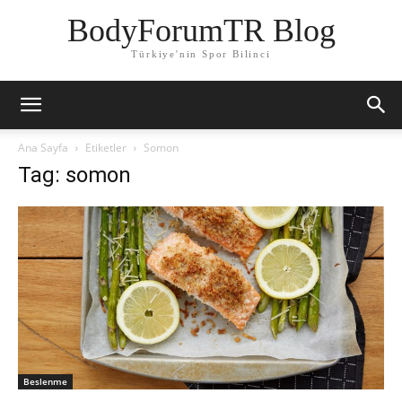
BodyForumTR Blog
Türkiye'nin Spor Bilinci
Ana Sayfa
Etiketler
Somon
Tag: somon
Beslenme