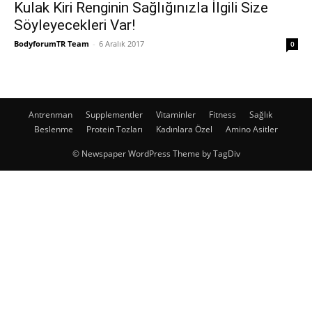
Kulak Kiri Renginin Sağlığınızla İlgili Size
Söyleyecekleri Var!
BodyforumTR Team
-
6 Aralık 2017
0
Antrenman
Supplementler
Vitaminler
Fitness
Sağlık
Beslenme
Protein Tozları
Kadınlara Özel
Amino Asitler
© Newspaper WordPress Theme by TagDiv