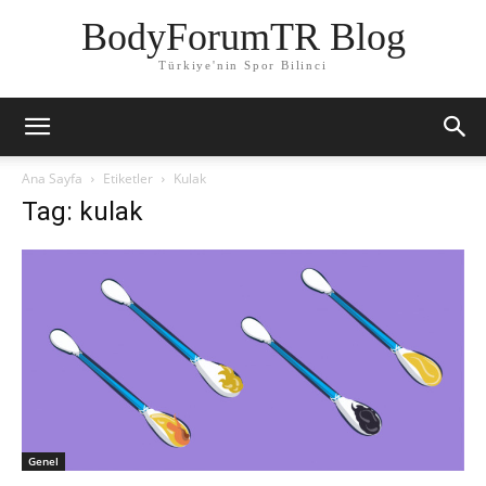
BodyForumTR Blog
Türkiye'nin Spor Bilinci
Ana Sayfa
Etiketler
Kulak
Tag: kulak
Genel