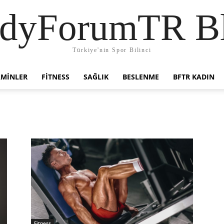
dyForumTR B
Türkiye'nin Spor Bilinci
AMINLER
FITNESS
SAĞLIK
BESLENME
BFTR KADIN
Fitness