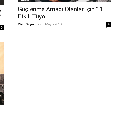
Güçlenme Amacı Olanlar İçin 11
ğ
Etkili Tüyo
Yiğit Başaran
-
8 Mayıs 2018
0
0