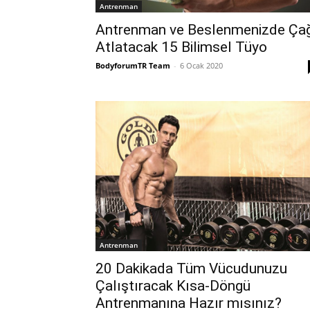
Antrenman
Antrenman ve Beslenmenizde Ça
Atlatacak 15 Bilimsel Tüyo
BodyforumTR Team
-
6 Ocak 2020
Antrenman
20 Dakikada Tüm Vücudunuzu
Çalıştıracak Kısa-Döngü
Antrenmanına Hazır mısınız?