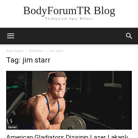
BodyForumTR Blog
Türkiye'nin Spor Bilinci
Ana Sayfa
Etiketler
Jim starr
Tag: jim starr
Genel
American Gladiators Dizisinin Lazer Lakaplı