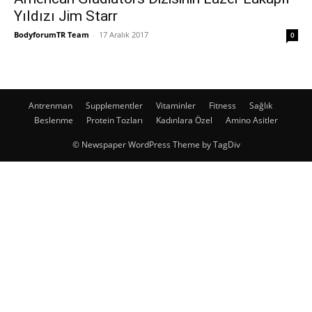
Yıldızı Jim Starr
BodyforumTR Team
-
17 Aralık 2017
0
Antrenman
Supplementler
Vitaminler
Fitness
Sağlık
Beslenme
Protein Tozları
Kadınlara Özel
Amino Asitler
© Newspaper WordPress Theme by TagDiv