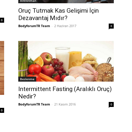
Antrenman
Oruç Tutmak Kas Gelişimi İçin
Dezavantaj Mıdır?
0
BodyforumTR Team
-
2 Haziran 2017
0
Beslenme
Intermittent Fasting (Aralıklı Oruç)
Nedir?
BodyforumTR Team
-
21 Kasım 2016
0
0