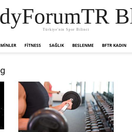
dyForumTR B
Türkiye'nin Spor Bilinci
AMINLER
FITNESS
SAĞLIK
BESLENME
BFTR KADIN
ng