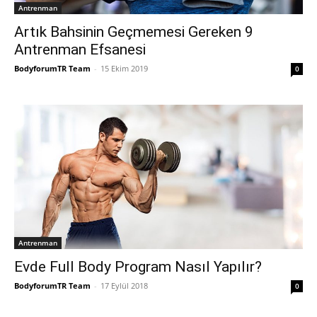
Antrenman
Artık Bahsinin Geçmemesi Gereken 9
Antrenman Efsanesi
BodyforumTR Team
-
15 Ekim 2019
0
Antrenman
Evde Full Body Program Nasıl Yapılır?
BodyforumTR Team
-
17 Eylül 2018
0