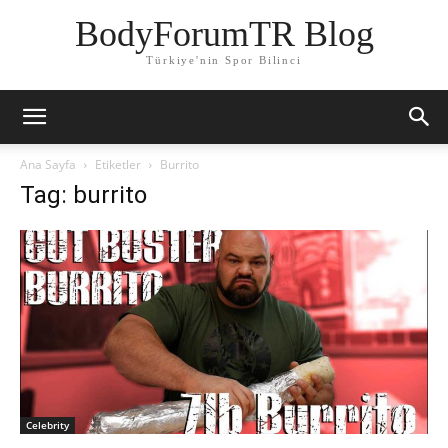
BodyForumTR Blog
Türkiye'nin Spor Bilinci
Ana Sayfa
Etiketler
Burrito
Tag: burrito
Celebrity