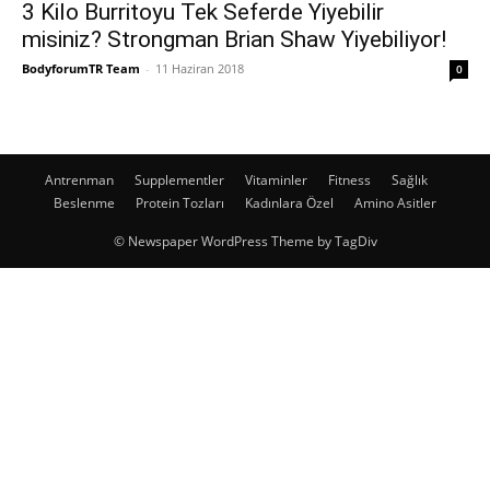
3 Kilo Burritoyu Tek Seferde Yiyebilir
misiniz? Strongman Brian Shaw Yiyebiliyor!
BodyforumTR Team
-
11 Haziran 2018
0
Antrenman
Supplementler
Vitaminler
Fitness
Sağlık
Beslenme
Protein Tozları
Kadınlara Özel
Amino Asitler
© Newspaper WordPress Theme by TagDiv