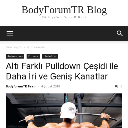
BodyForumTR Blog
Türkiye'nin Spor Bilinci
Ana Sayfa
Antrenman
Antrenman
Fitness
Hedefiniz
Altı Farklı Pulldown Çeşidi ile
Daha İri ve Geniş Kanatlar
BodyforumTR Team
-
4 Şubat 2018
0