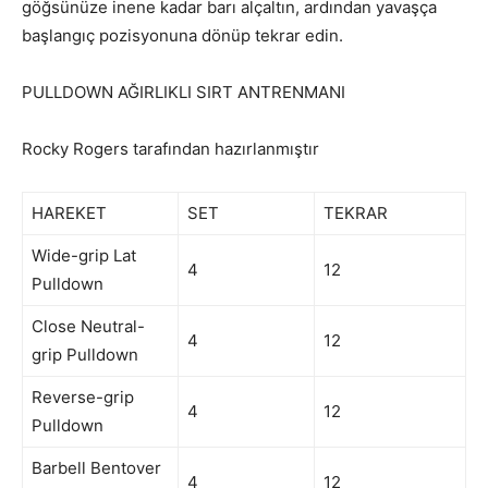
göğsünüze inene kadar barı alçaltın, ardından yavaşça
başlangıç pozisyonuna dönüp tekrar edin.
PULLDOWN AĞIRLIKLI SIRT ANTRENMANI
Rocky Rogers tarafından hazırlanmıştır
HAREKET
SET
TEKRAR
Wide-grip Lat
4
12
Pulldown
Close Neutral-
4
12
grip Pulldown
Reverse-grip
4
12
Pulldown
Barbell Bentover
4
12