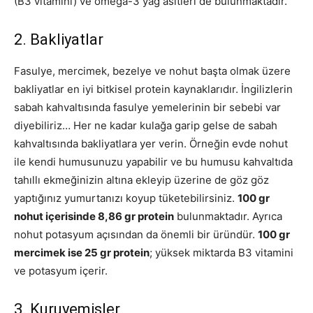
(B3 vitamini) ve omega-3 yağ asitleri de bulunmaktadır.
2. Bakliyatlar
Fasulye, mercimek, bezelye ve nohut başta olmak üzere
bakliyatlar en iyi bitkisel protein kaynaklarıdır. İngilizlerin
sabah kahvaltısında fasulye yemelerinin bir sebebi var
diyebiliriz… Her ne kadar kulağa garip gelse de sabah
kahvaltısında bakliyatlara yer verin. Örneğin evde nohut
ile kendi humusunuzu yapabilir ve bu humusu kahvaltıda
tahıllı ekmeğinizin altına ekleyip üzerine de göz göz
yaptığınız yumurtanızı koyup tüketebilirsiniz.
100 gr
nohut içerisinde 8,86 gr protein
bulunmaktadır. Ayrıca
nohut potasyum açısından da önemli bir üründür.
100 gr
mercimek ise 25 gr protein
; yüksek miktarda B3 vitamini
ve potasyum içerir.
3. Kuruyemişler