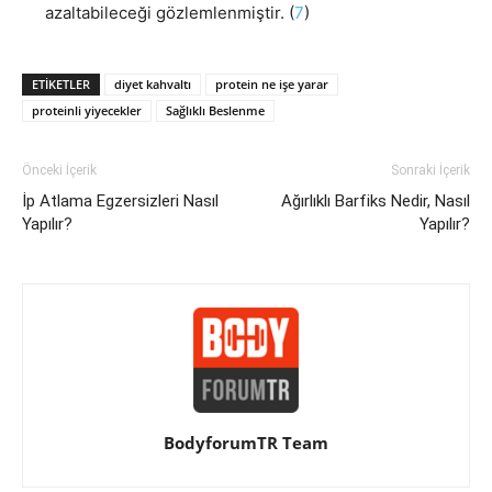
azaltabileceği gözlemlenmiştir. (
7
)
ETIKETLER
diyet kahvaltı
protein ne işe yarar
proteinli yiyecekler
Sağlıklı Beslenme
Önceki İçerik
Sonraki İçerik
İp Atlama Egzersizleri Nasıl
Ağırlıklı Barfiks Nedir, Nasıl
Yapılır?
Yapılır?
BodyforumTR Team