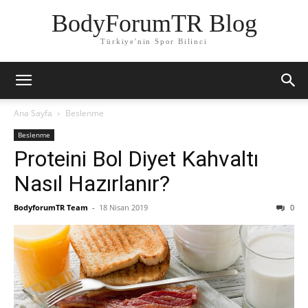
BodyForumTR Blog
Türkiye'nin Spor Bilinci
Ana Sayfa
Beslenme
Beslenme
Proteini Bol Diyet Kahvaltı
Nasıl Hazırlanır?
BodyforumTR Team
-
18 Nisan 2019
0