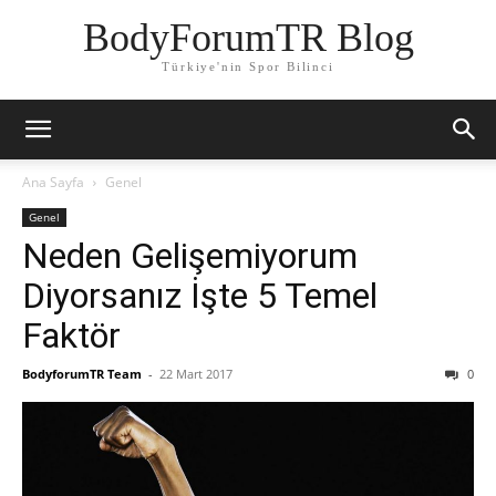
BodyForumTR Blog
Türkiye'nin Spor Bilinci
Ana Sayfa
Genel
Genel
Neden Gelişemiyorum
Diyorsanız İşte 5 Temel
Faktör
BodyforumTR Team
-
22 Mart 2017
0