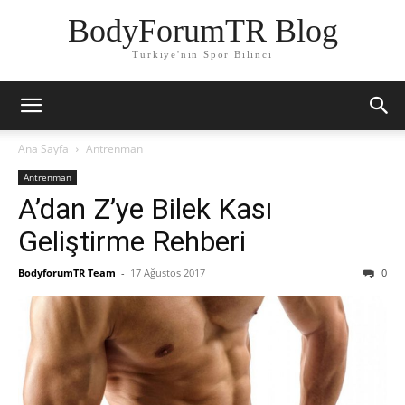
BodyForumTR Blog
Türkiye'nin Spor Bilinci
Ana Sayfa
Antrenman
Antrenman
A’dan Z’ye Bilek Kası
Geliştirme Rehberi
BodyforumTR Team
-
17 Ağustos 2017
0