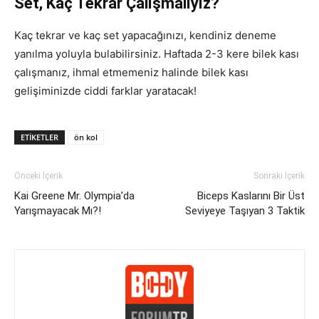
Set, Kaç Tekrar Çalışmalıyız?
Kaç tekrar ve kaç set yapacağınızı, kendiniz deneme
yanılma yoluyla bulabilirsiniz. Haftada 2-3 kere bilek kası
çalışmanız, ihmal etmemeniz halinde bilek kası
gelişiminizde ciddi farklar yaratacak!
ETIKETLER
ön kol
Önceki İçerik
Sonraki İçerik
Kai Greene Mr. Olympia’da
Biceps Kaslarını Bir Üst
Yarışmayacak Mı?!
Seviyeye Taşıyan 3 Taktik