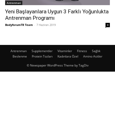
Antrenman
Yeni Başlayanlara Uygun 3 Farklı Yoğunlukta
Antrenman Programı
BodyforumTR Team
-
7 Haziran 2019
0
Antrenman
Supplementler
Vitaminler
Fitness
Sağlık
Beslenme
Protein Tozları
Kadınlara Özel
Amino Asitler
© Newspaper WordPress Theme by TagDiv