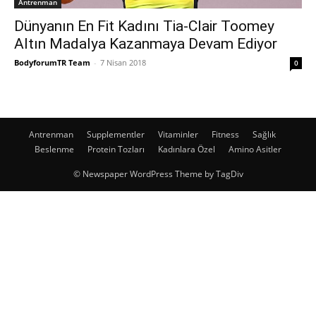
Antrenman
Dünyanın En Fit Kadını Tia-Clair Toomey
Altın Madalya Kazanmaya Devam Ediyor
BodyforumTR Team
-
7 Nisan 2018
0
Antrenman
Supplementler
Vitaminler
Fitness
Sağlık
Beslenme
Protein Tozları
Kadınlara Özel
Amino Asitler
© Newspaper WordPress Theme by TagDiv