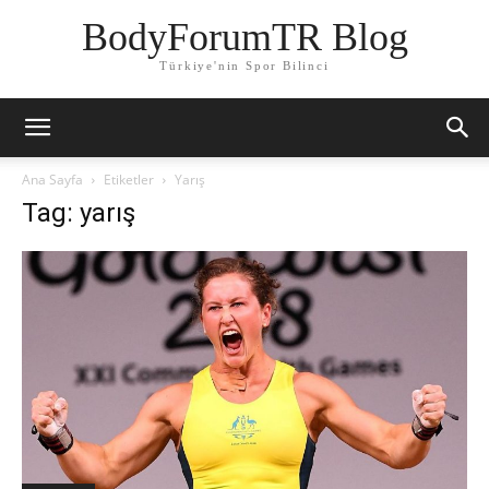
BodyForumTR Blog
Türkiye'nin Spor Bilinci
Ana Sayfa
Etiketler
Yarış
Tag: yarış