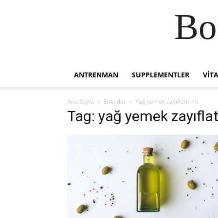
Bo
ANTRENMAN
SUPPLEMENTLER
VIT
Ana Sayfa
Etiketler
Yağ yemek zayıflatır mı
Tag: yağ yemek zayıflat