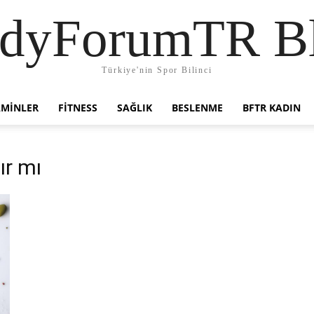
dyForumTR B
Türkiye'nin Spor Bilinci
AMINLER
FITNESS
SAĞLIK
BESLENME
BFTR KADIN
ır mı