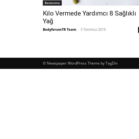
Beslenme
Kilo Vermede Yardımcı 8 Sağlıklı
Yağ
BodyforumTR Team
-
5 Temmuz 2019
© Newspaper WordPress Theme by TagDiv