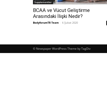
Supplementler
BCAA ve Vücut Geliştirme
Arasındaki İlişki Nedir?
BodyforumTR Team
-
6 Şubat 2020
© Newspaper WordPress Theme by TagDiv