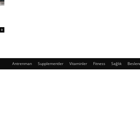
0
Antrenman
Supplementler
Vitaminler
Fitness
Sağlık
Besle