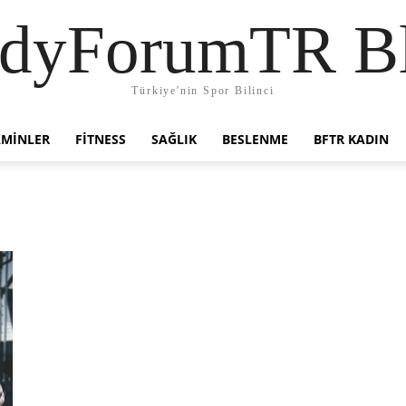
dyForumTR B
Türkiye'nin Spor Bilinci
AMINLER
FITNESS
SAĞLIK
BESLENME
BFTR KADIN