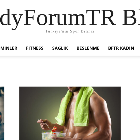
dyForumTR B
Türkiye'nin Spor Bilinci
AMINLER
FITNESS
SAĞLIK
BESLENME
BFTR KADIN