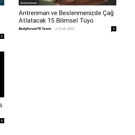
Antrenman
Antrenman ve Beslenmenizde Çağ
Atlatacak 15 Bilimsel Tüyo
BodyforumTR Team
-
6 Ocak 2020
0
0
s
0