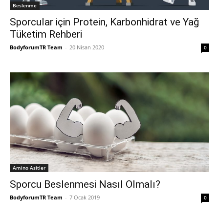
Beslenme
Sporcular için Protein, Karbonhidrat ve Yağ
Tüketim Rehberi
BodyforumTR Team
-
20 Nisan 2020
0
Amino Asitler
Sporcu Beslenmesi Nasıl Olmalı?
BodyforumTR Team
-
7 Ocak 2019
0