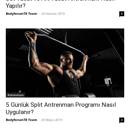
Yapılır?
BodyforumTR Team
-
24 Haziran 2019
0
Antrenman
5 Günlük Split Antrenman Programı Nasıl
Uygulanır?
BodyforumTR Team
-
29 Mayıs 2019
0