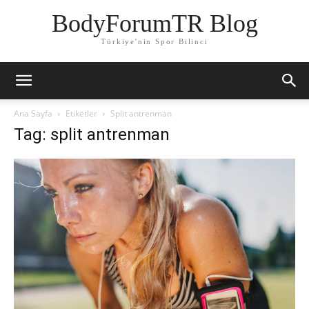
BodyForumTR Blog
Türkiye'nin Spor Bilinci
Ana Sayfa
Etiketler
Split antrenman
Tag: split antrenman