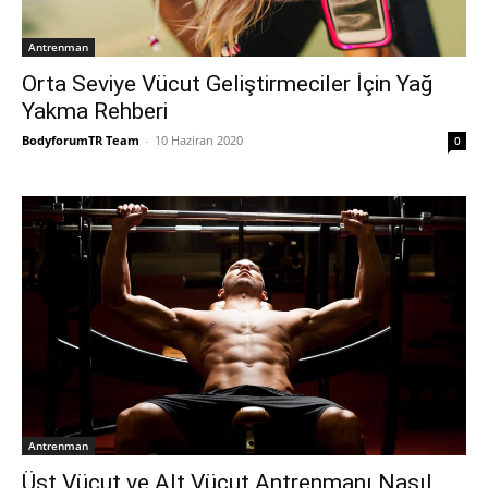
Antrenman
Orta Seviye Vücut Geliştirmeciler İçin Yağ
Yakma Rehberi
BodyforumTR Team
-
10 Haziran 2020
0
Antrenman
Üst Vücut ve Alt Vücut Antrenmanı Nasıl