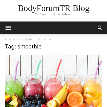
BodyForumTR Blog
Türkiye'nin Spor Bilinci
Ana Sayfa
Etiketler
Smoothie
Tag: smoothie