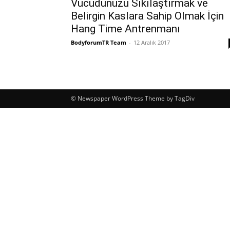
Vücudunuzu Sıkılaştırmak ve
Belirgin Kaslara Sahip Olmak İçin
Hang Time Antrenmanı
BodyforumTR Team
-
12 Aralık 2017
© Newspaper WordPress Theme by TagDiv