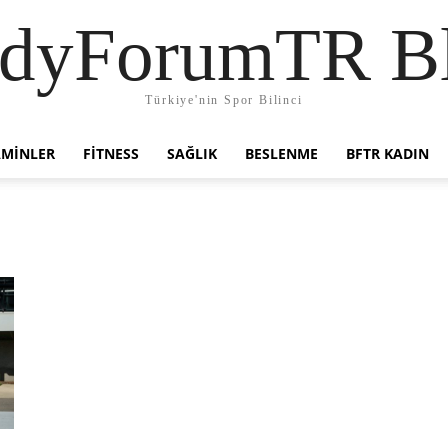
dyForumTR B
Türkiye'nin Spor Bilinci
AMINLER
FITNESS
SAĞLIK
BESLENME
BFTR KADIN