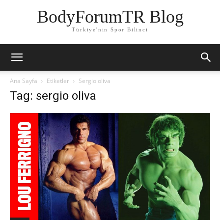
BodyForumTR Blog
Türkiye'nin Spor Bilinci
Ana Sayfa
Etiketler
Sergio oliva
Tag: sergio oliva