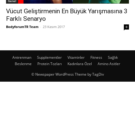
Genel
Vücut Geliştirmenin En Büyük Yarışmasına 3
Farklı Senaryo
BodyforumTR Team
-
23 Kasım 2017
0
Antrenman
Supplementler
Vitaminler
Fitness
Sağlık
Beslenme
Protein Tozları
Kadınlara Özel
Amino Asitler
© Newspaper WordPress Theme by TagDiv