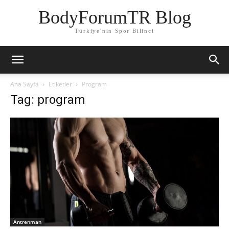
BodyForumTR Blog
Türkiye'nin Spor Bilinci
Ana Sayfa
Etiketler
Program
Tag: program
Antrenman