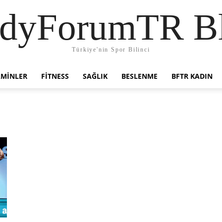
dyForumTR B
Türkiye'nin Spor Bilinci
AMINLER
FITNESS
SAĞLIK
BESLENME
BFTR KADIN