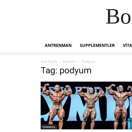
Bo
ANTRENMAN
SUPPLEMENTLER
VIT
Ana Sayfa
Etiketler
Podyum
Tag: podyum
Celebrity