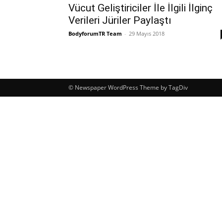
Vücut Geliştiriciler İle İlgili İlginç
Verileri Jüriler Paylaştı
BodyforumTR Team
-
29 Mayıs 2018
© Newspaper WordPress Theme by TagDiv