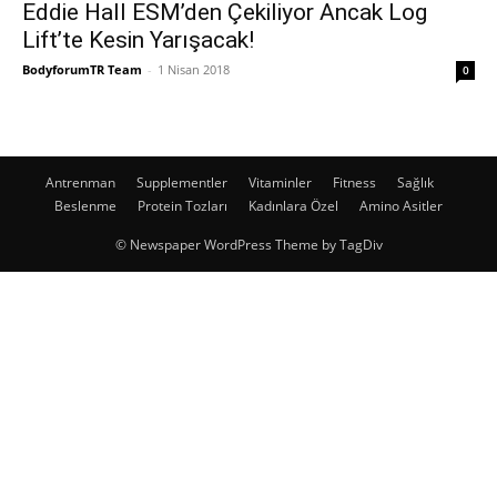
Eddie Hall ESM’den Çekiliyor Ancak Log
Lift’te Kesin Yarışacak!
BodyforumTR Team
-
1 Nisan 2018
0
Antrenman
Supplementler
Vitaminler
Fitness
Sağlık
Beslenme
Protein Tozları
Kadınlara Özel
Amino Asitler
© Newspaper WordPress Theme by TagDiv