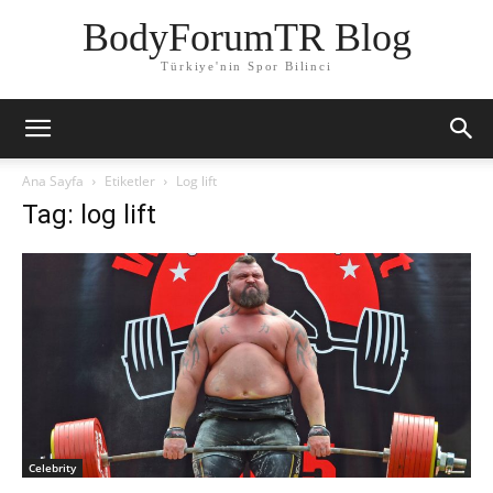
BodyForumTR Blog
Türkiye'nin Spor Bilinci
Ana Sayfa
Etiketler
Log lift
Tag: log lift
Celebrity