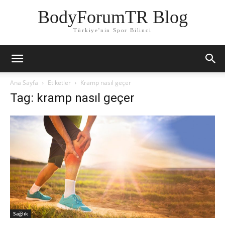
BodyForumTR Blog
Türkiye'nin Spor Bilinci
Ana Sayfa
Etiketler
Kramp nasıl geçer
Tag: kramp nasıl geçer
Sağlık