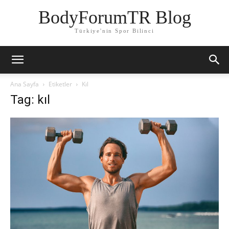
BodyForumTR Blog
Türkiye'nin Spor Bilinci
Ana Sayfa
Etiketler
Kıl
Tag: kıl