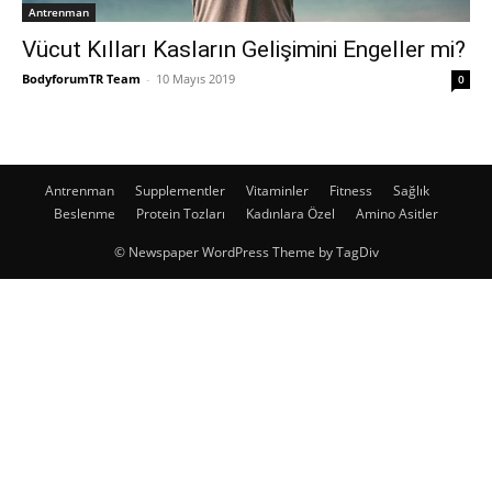
Antrenman
Vücut Kılları Kasların Gelişimini Engeller mi?
BodyforumTR Team
-
10 Mayıs 2019
0
Antrenman
Supplementler
Vitaminler
Fitness
Sağlık
Beslenme
Protein Tozları
Kadınlara Özel
Amino Asitler
© Newspaper WordPress Theme by TagDiv