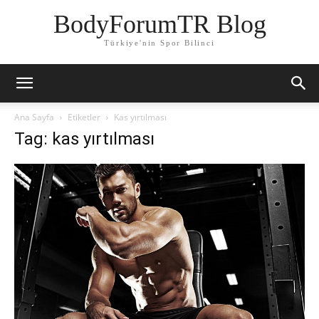
BodyForumTR Blog
Türkiye'nin Spor Bilinci
Ana Sayfa
Etiketler
Kas yırtılması
Tag: kas yırtılması