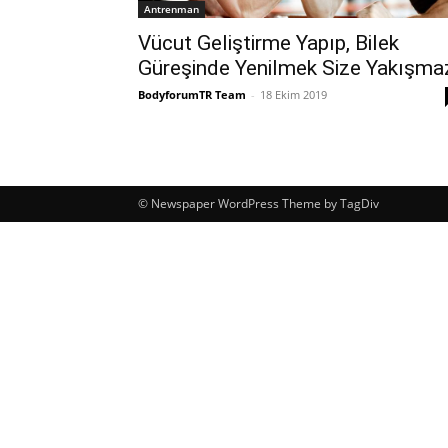
Antrenman
Vücut Geliştirme Yapıp, Bilek
Güreşinde Yenilmek Size Yakışma
BodyforumTR Team
-
18 Ekim 2019
© Newspaper WordPress Theme by TagDiv