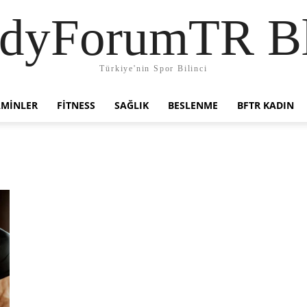
dyForumTR B
Türkiye'nin Spor Bilinci
AMINLER
FITNESS
SAĞLIK
BESLENME
BFTR KADIN