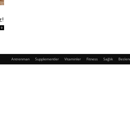
z!
0
Antrenman
Supplementler
Vitaminler
Fitness
Sağlık
Besle