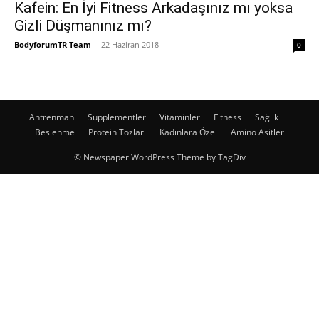
Kafein: En İyi Fitness Arkadaşınız mı yoksa
Gizli Düşmanınız mı?
BodyforumTR Team
-
22 Haziran 2018
0
Antrenman
Supplementler
Vitaminler
Fitness
Sağlık
Beslenme
Protein Tozları
Kadınlara Özel
Amino Asitler
© Newspaper WordPress Theme by TagDiv