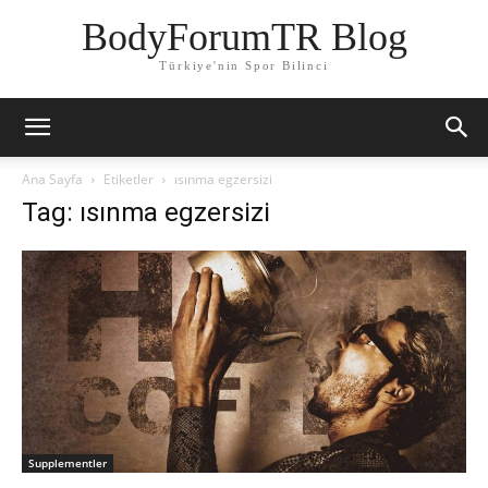
BodyForumTR Blog
Türkiye'nin Spor Bilinci
Ana Sayfa
Etiketler
ısınma egzersizi
Tag: ısınma egzersizi
Supplementler