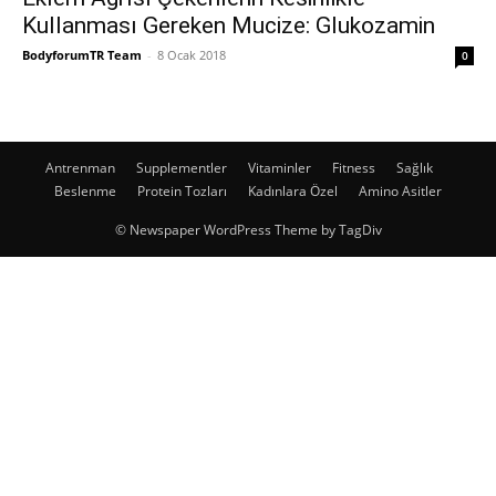
Kullanması Gereken Mucize: Glukozamin
BodyforumTR Team
-
8 Ocak 2018
0
Antrenman
Supplementler
Vitaminler
Fitness
Sağlık
Beslenme
Protein Tozları
Kadınlara Özel
Amino Asitler
© Newspaper WordPress Theme by TagDiv