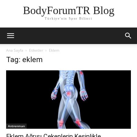
BodyForumTR Blog
Türkiye'nin Spor Bilinci
Ana Sayfa
Etiketler
Eklem
Tag: eklem
Antrenman
Eklem Ağrısı Çekenlerin Kesinlikle