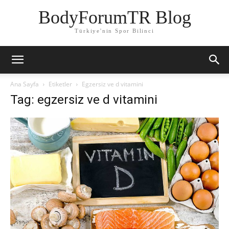
BodyForumTR Blog
Türkiye'nin Spor Bilinci
Ana Sayfa
Etiketler
Egzersiz ve d vitamini
Tag: egzersiz ve d vitamini