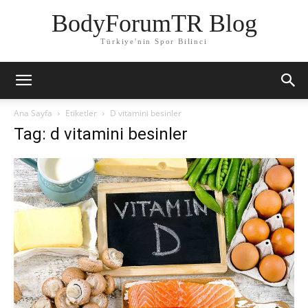
BodyForumTR Blog
Türkiye'nin Spor Bilinci
Ana Sayfa
Etiketler
D vitamini besinler
Tag: d vitamini besinler