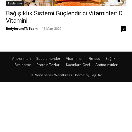
Beslenme
Bağışıklık Sistemi Güçlendirici Vitaminler: D
Vitamini
BodyforumTR Team
-
16 Mart 2020
0
Antrenman
Supplementler
Vitaminler
Fitness
Sağlık
Beslenme
Protein Tozları
Kadınlara Özel
Amino Asitler
© Newspaper WordPress Theme by TagDiv