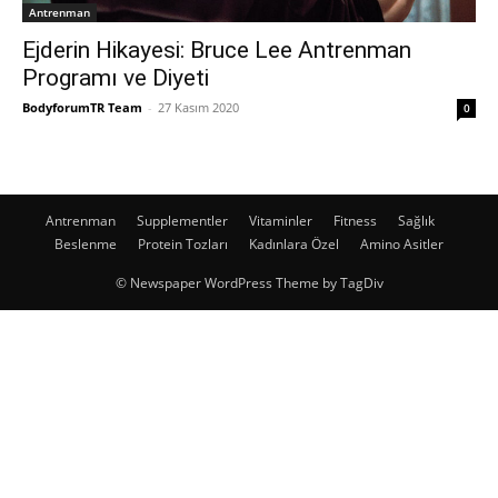
Antrenman
Ejderin Hikayesi: Bruce Lee Antrenman
Programı ve Diyeti
BodyforumTR Team
-
27 Kasım 2020
0
Antrenman
Supplementler
Vitaminler
Fitness
Sağlık
Beslenme
Protein Tozları
Kadınlara Özel
Amino Asitler
© Newspaper WordPress Theme by TagDiv