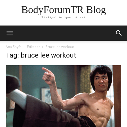
BodyForumTR Blog
Türkiye'nin Spor Bilinci
Ana Sayfa
Etiketler
Bruce lee workout
Tag: bruce lee workout