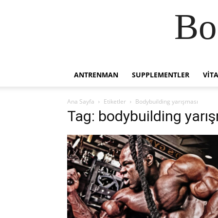
Bo
ANTRENMAN
SUPPLEMENTLER
VIT
Ana Sayfa
Etiketler
Bodybuilding yarışması
Tag: bodybuilding yarı