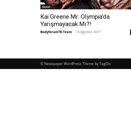
Genel
Kai Greene Mr. Olympia’da
Yarışmayacak Mı?!
BodyforumTR Team
-
15 Ağustos 2017
© Newspaper WordPress Theme by TagDiv