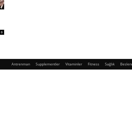
0
Antrenman
Supplementler
Vitaminler
Fitness
Sağlık
Besle