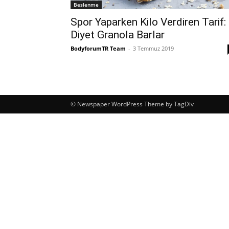
Beslenme
Spor Yaparken Kilo Verdiren Tarif:
Diyet Granola Barlar
BodyforumTR Team
-
3 Temmuz 2019
© Newspaper WordPress Theme by TagDiv