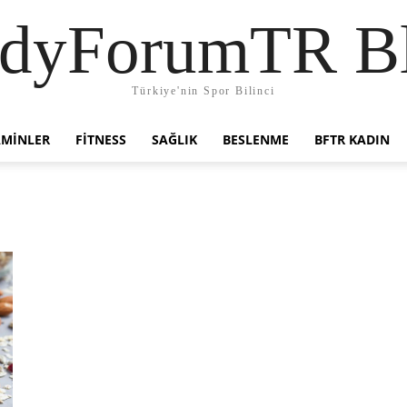
dyForumTR B
Türkiye'nin Spor Bilinci
AMINLER
FITNESS
SAĞLIK
BESLENME
BFTR KADIN