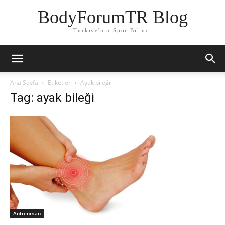
BodyForumTR Blog
Türkiye'nin Spor Bilinci
Ana Sayfa
Etiketler
Ayak bileği
Tag: ayak bileği
Antrenman