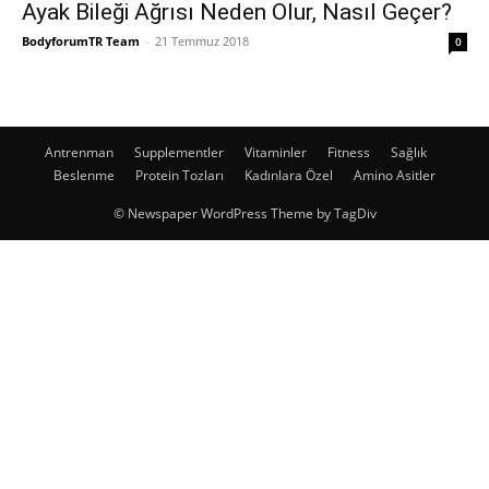
Ayak Bileği Ağrısı Neden Olur, Nasıl Geçer?
BodyforumTR Team
-
21 Temmuz 2018
0
Antrenman
Supplementler
Vitaminler
Fitness
Sağlık
Beslenme
Protein Tozları
Kadınlara Özel
Amino Asitler
© Newspaper WordPress Theme by TagDiv