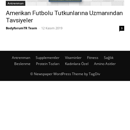
Antrenman
Amerikan Futbolu Tutkunlarına Uzmanından
Tavsiyeler
BodyforumTR Team
-
12 Kasım 2019
0
Antrenman
Supplementler
Vitaminler
Fitness
Sağlık
Beslenme
Protein Tozları
Kadınlara Özel
Amino Asitler
© Newspaper WordPress Theme by TagDiv