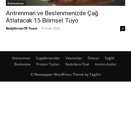
Antrenman
Antrenman ve Beslenmenizde Çağ
Atlatacak 15 Bilimsel Tüyo
BodyforumTR Team
-
6 Ocak 2020
0
Antrenman
Supplementler
Vitaminler
Fitness
Sağlık
Beslenme
Protein Tozları
Kadınlara Özel
Amino Asitler
© Newspaper WordPress Theme by TagDiv