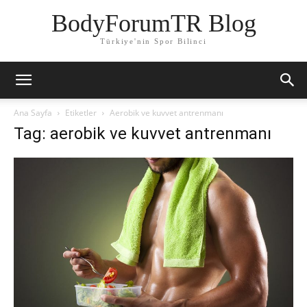
BodyForumTR Blog
Türkiye'nin Spor Bilinci
Ana Sayfa
Etiketler
Aerobik ve kuvvet antrenmanı
Tag: aerobik ve kuvvet antrenmanı