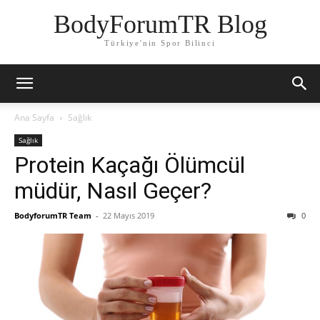
BodyForumTR Blog
Türkiye'nin Spor Bilinci
Ana Sayfa
Sağlık
Sağlık
Protein Kaçağı Ölümcül
müdür, Nasıl Geçer?
BodyforumTR Team
-
22 Mayıs 2019
0