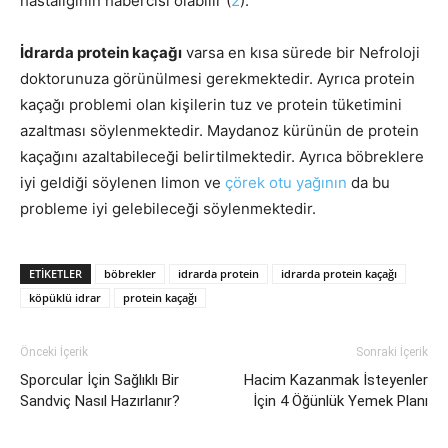
hastalığının habercisi olabilir (
2
).
İdrarda protein kaçağı
varsa en kısa sürede bir Nefroloji
doktorunuza görünülmesi gerekmektedir. Ayrıca protein
kaçağı problemi olan kişilerin tuz ve protein tüketimini
azaltması söylenmektedir. Maydanoz kürünün de protein
kaçağını azaltabileceği belirtilmektedir. Ayrıca böbreklere
iyi geldiği söylenen limon ve
çörek otu yağının
da bu
probleme iyi gelebileceği söylenmektedir.
ETIKETLER
böbrekler
idrarda protein
idrarda protein kaçağı
köpüklü idrar
protein kaçağı
Önceki İçerik
Sonraki İçerik
Sporcular İçin Sağlıklı Bir
Hacim Kazanmak İsteyenler
Sandviç Nasıl Hazırlanır?
İçin 4 Öğünlük Yemek Planı