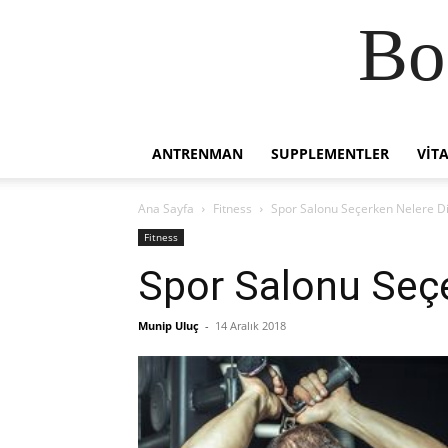
Bo
ANTRENMAN
SUPPLEMENTLER
VIT
Ana Sayfa
Fitness
Spor Salonu Seçerken Nelere Di
Fitness
Spor Salonu Seçe
Munip Uluç
-
14 Aralık 2018