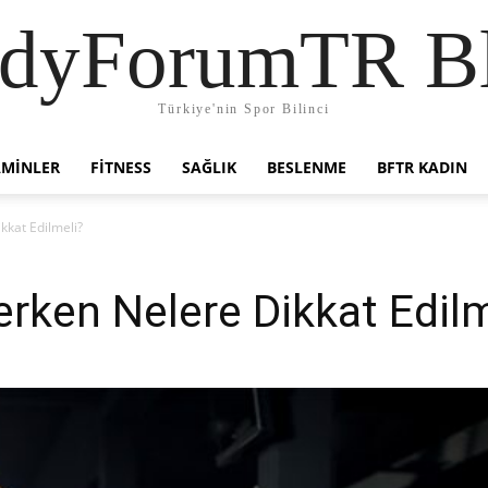
dyForumTR B
Türkiye'nin Spor Bilinci
AMINLER
FITNESS
SAĞLIK
BESLENME
BFTR KADIN
kkat Edilmeli?
rken Nelere Dikkat Edilm