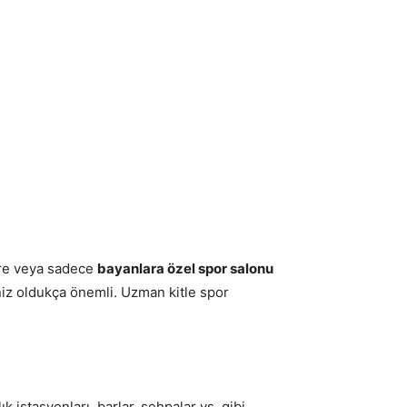
lere veya sadece
bayanlara özel spor salonu
niz oldukça önemli. Uzman kitle spor
k istasyonları, barlar, sehpalar vs. gibi