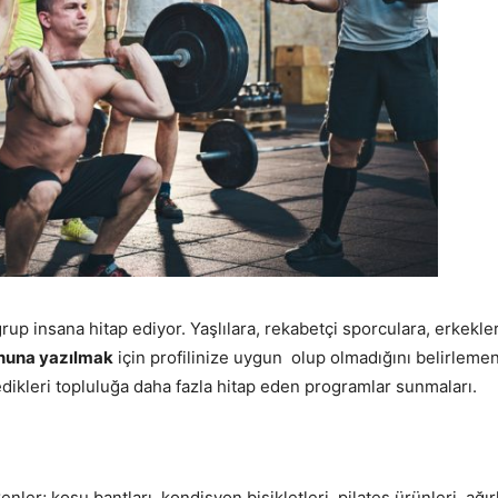
grup insana hitap ediyor. Yaşlılara, rekabetçi sporculara, erkek
onuna yazılmak
için profilinize uygun olup olmadığını belirleme
dikleri topluluğa daha fazla hitap eden programlar sunmaları.
er; koşu bantları, kondisyon bisikletleri, pilates ürünleri, ağırlı