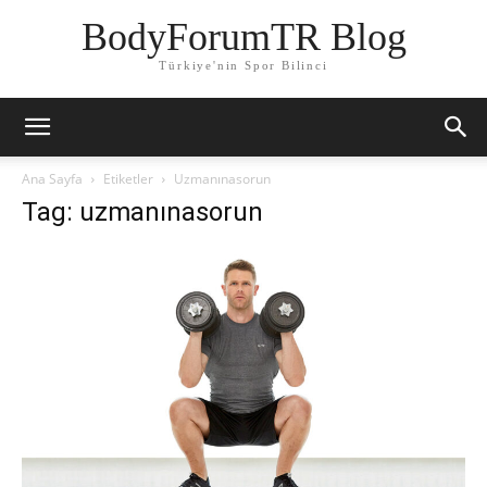
BodyForumTR Blog
Türkiye'nin Spor Bilinci
Ana Sayfa
Etiketler
Uzmanınasorun
Tag: uzmanınasorun