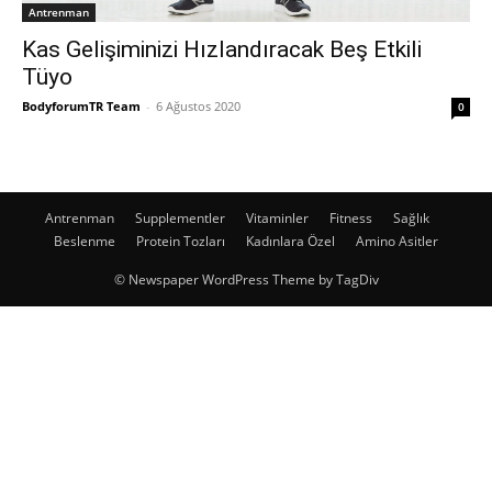
Antrenman
Kas Gelişiminizi Hızlandıracak Beş Etkili
Tüyo
BodyforumTR Team
-
6 Ağustos 2020
0
Antrenman
Supplementler
Vitaminler
Fitness
Sağlık
Beslenme
Protein Tozları
Kadınlara Özel
Amino Asitler
© Newspaper WordPress Theme by TagDiv