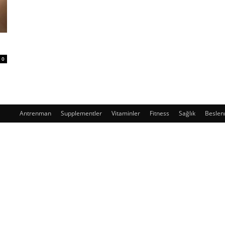
0
Antrenman
Supplementler
Vitaminler
Fitness
Sağlık
Besle