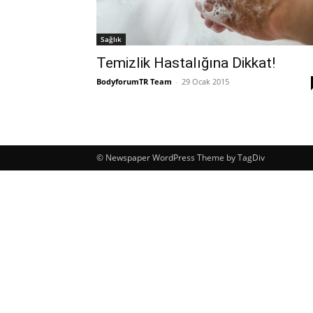
Sağlık
Temizlik Hastalığına Dikkat!
BodyforumTR Team
-
29 Ocak 2015
© Newspaper WordPress Theme by TagDiv