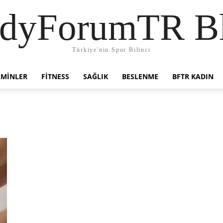
dyForumTR B
Türkiye'nin Spor Bilinci
AMINLER
FITNESS
SAĞLIK
BESLENME
BFTR KADIN