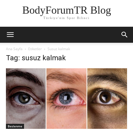
BodyForumTR Blog
Türkiye'nin Spor Bilinci
Ana Sayfa
Etiketler
Susuz kalmak
Tag: susuz kalmak
Beslenme