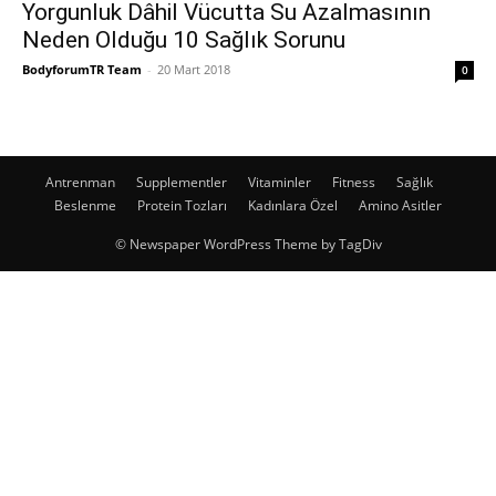
Yorgunluk Dâhil Vücutta Su Azalmasının
Neden Olduğu 10 Sağlık Sorunu
BodyforumTR Team
-
20 Mart 2018
0
Antrenman
Supplementler
Vitaminler
Fitness
Sağlık
Beslenme
Protein Tozları
Kadınlara Özel
Amino Asitler
© Newspaper WordPress Theme by TagDiv